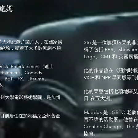
鮑姆
製片人和紀錄片製片人，在國家娛
Stu 是一位屢獲殊榮的
年的經驗，涵蓋了大多數無劇本類
得了包括 PBS、Showtim
Logo、CMT 和
英國廣
 Vista Entertainment（迪士
他的作品曾在《紐約時報
ertainment、Comedy
VICE 和 NPR 早間版
、BET、FX、Lifetime、
網絡。
他的榮譽包括七項地區艾
於南加州大學電影藝術學院，是加州
日
在五大洲。
Maddux 是 LGBTQ 
伴目前居住在加利福尼亞州舊金
言不諱的活動家。他曾在包括 
Creating Change、The
協會。