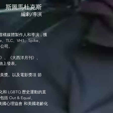
斯圖馬杜克斯
編劇/導演
非虛構媒體製作人和導演，獲
e、TLC、VH1、Spike、
播公司。
》、《大西洋月刊》、
等刊物上發表。
美獎。以及電影獎項
節
老齡化和 LGBTQ 歷史運動的直
Out & Equal、
美國心理協會
和美國老齡化