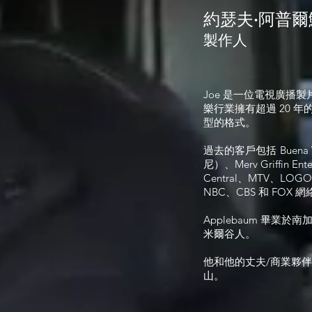
約瑟夫·阿普爾
製作人
Joe 是一位電視廣播
樂行業擁有超過 20 
型的格式。
過去的客戶包括
Buena
尼）、Merv Griffin Ent
Central、MTV、LOGO
NBC、CBS 和 FOX 
Applebaum 畢業
米爾谷人。
他和他的丈夫/商業夥
山。