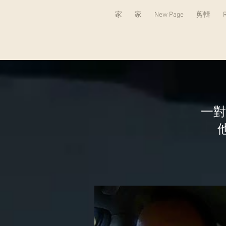
家
家
New Page
剪輯
一對