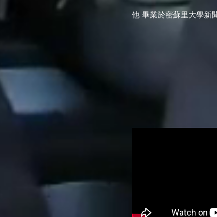
他
畢業於密蘇里大學新