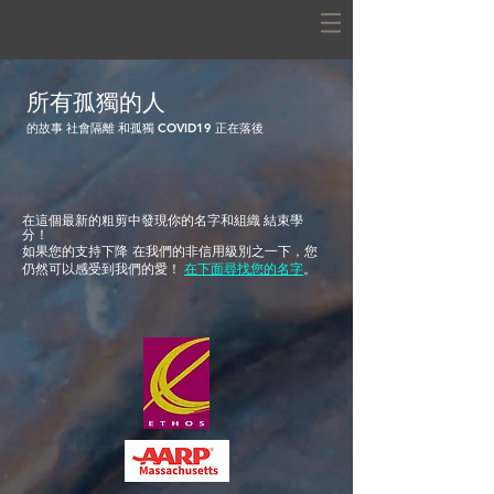
所有孤獨的人
的故事
社會隔離
和孤獨
COVID19 正在落後
在這個最新的粗剪中發現你的名字和組織
結束學
分！
如果您的支持下降
在我們的非信用級別之一下，您
仍然可以感受到我們的愛！
在下面尋找您的名字
。