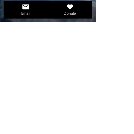
Bronze Sponsors:
Email
Donate
Senteniel Benefits
Sophia Snow Place
Atkin Associates, LLC
Seniors Helping Seniors
Organizing Committee: